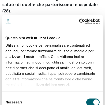
salute di quelle che partoriscono in ospedale
(28).
Iscriviti alla newsletter
Riceverai per prima le ultime novità dalla
Questo sito web utilizza i cookie
Baby Wellness Foundation!
Utilizziamo i cookie per personalizzare contenuti ed
annunci, per fornire funzionalità dei social media e per
analizzare il nostro traffico. Condividiamo inoltre
informazioni sul modo in cui utilizza il nostro sito con i
nostri partner che si occupano di analisi dei dati web,
Fin qui si è parlato di fisiologia.
In presenza di
pubblicità e social media, i quali potrebbero combinarle
fattori di rischio
che potrebbero far deviare
con altre informazioni che ha fornito loro o che hanno
travaglio e parto verso la patologia, come l’età
raccolto dal suo utilizzo dei loro servizi.
avanzata della futura mamma, l’obesità o una
gravidanza gemellare, è necessaria
Selezione
Necessari
del
l’assistenza del ginecologo e il luogo più