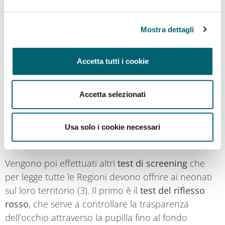
Per correggere il difetto, nei primi mesi il bambino
deve mantenere il più spesso possibile le gambe
Mostra dettagli
piegate con le ginocchia divaricate, la cosiddetta
posizione “a ranocchietta”. La mamma può aiutarlo
usando dei pannolini fatti apposta che si
Accetta tutti i cookie
acquistano nei negozi di articoli sanitari, oppure
due pannolini normali sovrapposti. Anche tenerlo
Accetta selezionati
spesso nella fascia porta bambino o nel marsupio
può essere di grande aiuto, a patto che le gambine
siano ben divaricate e le cosce sostenute, nella
Usa solo i cookie necessari
classica posizione a “M”.
Vengono poi effettuati altri
test di screening
che
per legge tutte le Regioni devono offrire ai neonati
sul loro territorio (3). Il primo è il
test del riflesso
rosso
, che serve a controllare la trasparenza
dell’occhio attraverso la pupilla fino al fondo