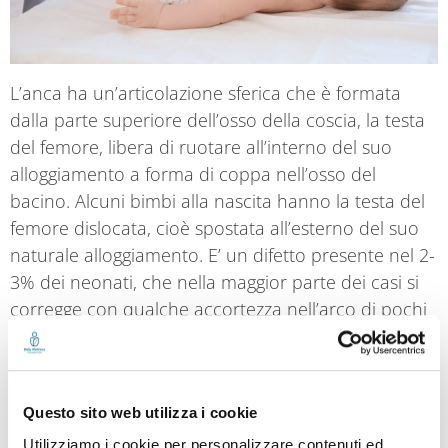
L’anca ha un’articolazione sferica che è formata
dalla parte superiore dell’osso della coscia, la testa
del femore, libera di ruotare all’interno del suo
alloggiamento a forma di coppa nell’osso del
bacino. Alcuni bimbi alla nascita hanno la testa del
femore dislocata, cioè spostata all’esterno del suo
naturale alloggiamento. E’ un difetto presente nel 2-
3% dei neonati, che nella maggior parte dei casi si
corregge con qualche accortezza nell’arco di pochi
mesi. Se non viene diagnosticata tempestivamente
però, questa anomalia conosciuta come
displasia
congenita dell’anca
o lussazione congenita
Questo sito web utilizza i cookie
dell’anca può interferire con lo sviluppo delle
gambe e creare futuri problemi di deambulazione
Utilizziamo i cookie per personalizzare contenuti ed