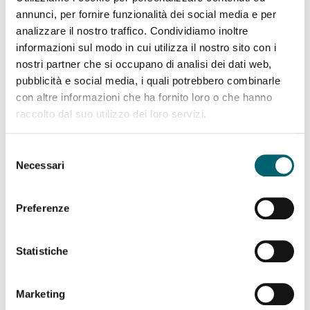
del bambino (2). La manovra di Barlow-Ortolani
annunci, per fornire funzionalità dei social media e per
analizzare il nostro traffico. Condividiamo inoltre
consiste in una delicata manipolazione delle
informazioni sul modo in cui utilizza il nostro sito con i
gambine, che vengono piegate e divaricate per
nostri partner che si occupano di analisi dei dati web,
verificare che la testa del femore ruoti
pubblicità e social media, i quali potrebbero combinarle
correttamente, senza scatti. Se riscontra
con altre informazioni che ha fornito loro o che hanno
un’anomalia, il neonatologo prescrive un’ecografia
raccolto dal suo utilizzo dei loro servizi.
dell’anca per approfondire la sua valutazione.
Selezione
Poiché la displasia dell’anca può essere assente alla
Necessari
del
nascita, ma insorgere nelle settimane successive, la
consenso
manovra di Barlow-Ortolani viene ripetuta nel corso
Preferenze
dei primi bilanci di salute dal pediatra. Oggi molti
pediatri e molti punti nascita raccomandano ai
genitori di sottoporre il bambino a un’ecografia di
Statistiche
controllo dell’anca a 4-6 settimane,
indipendentemente dall’esito della manovra.
Marketing