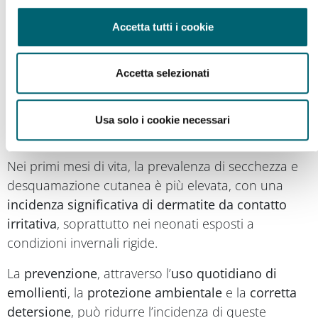
preservare la
pelle integra
. L’attenzione a questi
Accetta tutti i cookie
fattori consente di creare un microclima cutaneo
favorevole, che promuove la resilienza della cute e
ne sostiene l’omeostasi idrolipidica anche in
Accetta selezionati
presenza di frequenti transizioni termiche.
Prevenzione delle manifestazioni cutanee
Usa solo i cookie necessari
nei primi mesi di vita
Nei primi mesi di vita, la prevalenza di secchezza e
desquamazione cutanea è più elevata, con una
incidenza significativa di dermatite da contatto
irritativa
, soprattutto nei neonati esposti a
condizioni invernali rigide.
La
prevenzione
, attraverso l’
uso quotidiano di
emollienti
, la
protezione ambientale
e la
corretta
detersione
, può ridurre l’incidenza di queste