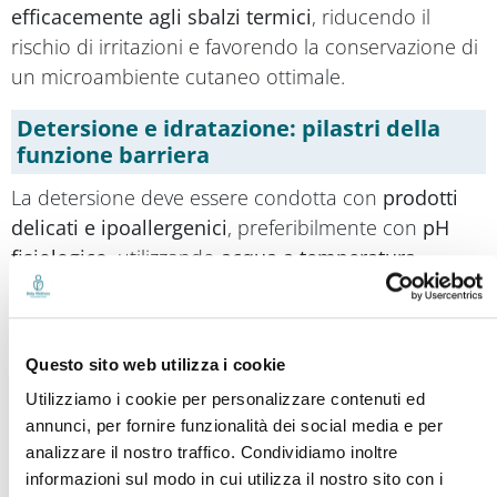
efficacemente agli sbalzi termici
, riducendo il
rischio di irritazioni e favorendo la conservazione di
un microambiente cutaneo ottimale.
Detersione e idratazione: pilastri della
funzione barriera
La detersione deve essere condotta con
prodotti
delicati e ipoallergenici
, preferibilmente con
pH
fisiologico
, utilizzando
acqua a temperatura
corporea
e limitando la
durata del bagno
per
ridurre la perdita insensibile di acqua.
L’
applicazione regolare di emollienti
formulati con
Questo sito web utilizza i cookie
ceramidi, acidi grassi essenziali e lipidi naturali
Utilizziamo i cookie per personalizzare contenuti ed
supporta la coesione dello strato corneo e la
annunci, per fornire funzionalità dei social media e per
funzione barriera, mentre l’integrazione di agenti
analizzare il nostro traffico. Condividiamo inoltre
informazioni sul modo in cui utilizza il nostro sito con i
umettanti come glicerina o urea a basse