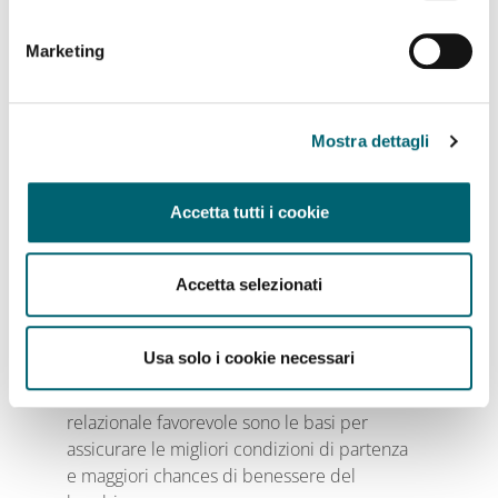
Marketing
Mostra dettagli
Accetta tutti i cookie
Il suo benessere
comincia molto
Accetta selezionati
prima della nascita
Usa solo i cookie necessari
Uno stile di vita sano ed una gravidanza
serena circondata da un ambiente
relazionale favorevole sono le basi per
assicurare le migliori condizioni di partenza
e maggiori chances di benessere del