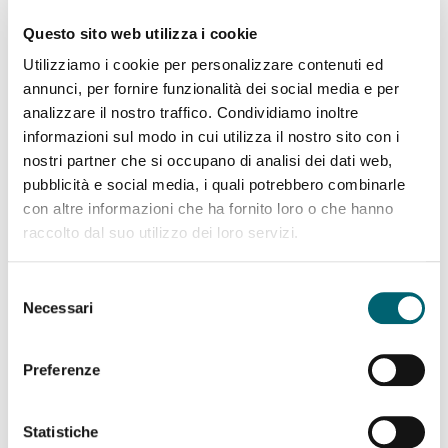
La salute, il bene
Questo sito web utilizza i cookie
più prezioso
Utilizziamo i cookie per personalizzare contenuti ed
annunci, per fornire funzionalità dei social media e per
Cura e attenzioni
analizzare il nostro traffico. Condividiamo inoltre
amorevoli
informazioni sul modo in cui utilizza il nostro sito con i
Lo sviluppo armonico
nostri partner che si occupano di analisi dei dati web,
del bambino
pubblicità e social media, i quali potrebbero combinarle
con altre informazioni che ha fornito loro o che hanno
Scegliere e utilizzare
raccolto dal suo utilizzo dei loro servizi.
correttamente i prodotti
di prima infanzia
Selezione
Necessari
del
consenso
Preferenze
Statistiche