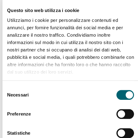
manera autónoma hace que la estasis de las
secreciones sea frecuente, lo que requiere una
Questo sito web utilizza i cookie
gestión manual o mecánica
mediante técnicas
Utilizziamo i cookie per personalizzare contenuti ed
adecuadas de limpieza.
annunci, per fornire funzionalità dei social media e per
analizzare il nostro traffico. Condividiamo inoltre
informazioni sul modo in cui utilizza il nostro sito con i
Lavados nasales: indicaciones y beneficios
nostri partner che si occupano di analisi dei dati web,
pubblicità e social media, i quali potrebbero combinarle con
El lavado nasal consiste en introducir una
solución
altre informazioni che ha fornito loro o che hanno raccolto
fisiológica o salina en las cavidades nasales
para
dal suo utilizzo dei loro servizi.
eliminar el exceso de moco e hidratar la mucosa.
Esta práctica está especialmente indicada en recién
Selezione
nacidos y lactantes, sobre todo en caso de
Necessari
del
resfriado, aire seco o durante la fase de
consenso
alimentación.
Preferenze
Principales beneficios:
Statistiche
Favorece una respiración nasal libre.