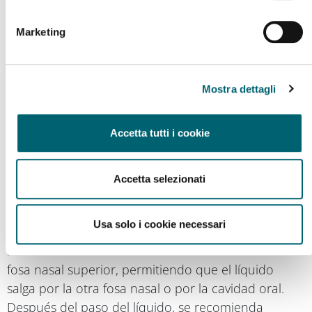
Reduce la carga microbiana y alergénica.
Marketing
Favorece la funcionalidad mucociliar.
Previene la progresión de la infección hacia
Mostra dettagli
estructuras adyacentes (por ejemplo, el oído
medio).
Accetta tutti i cookie
Facilita la toma de leche durante la lactancia.
Accetta selezionati
Modalidades de realización del lavado
nasal
Usa solo i cookie necessari
El lavado puede realizarse con el
recién nacido
acostado de lado
. La solución se introduce en la
fosa nasal superior, permitiendo que el líquido
salga por la otra fosa nasal o por la cavidad oral.
Después del paso del líquido, se recomienda