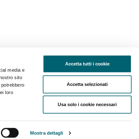
Accetta tutti i cookie
cial media e
nostro sito
81, 36049 Sovizzo (Vicenza)
Accetta selezionati
i potrebbero
0444 392233
ei loro
bywellnessfoundation.org
Usa solo i cookie necessari
.F. 95143940245
s
Mostra dettagli