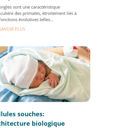
ongles sont une caractéristique
iculière des primates, étroitement liés à
fonctions évolutives telles...
SAVOIR PLUS
llules souches:
chitecture biologique