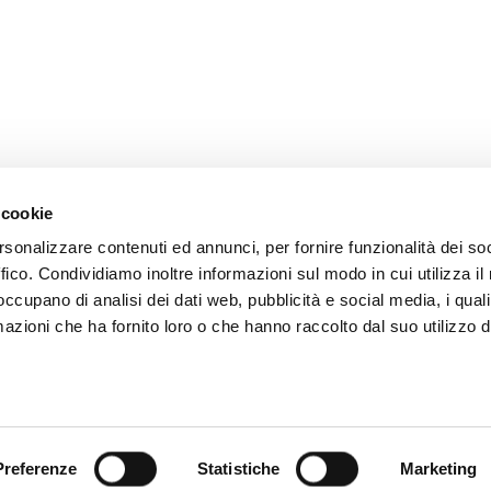
 cookie
rsonalizzare contenuti ed annunci, per fornire funzionalità dei so
ffico. Condividiamo inoltre informazioni sul modo in cui utilizza il 
Via Roma, 1
 occupano di analisi dei dati web, pubblicità e social media, i qual
azioni che ha fornito loro o che hanno raccolto dal suo utilizzo d
info@ba
C
© Baby Wellness Foundation
Politique de Confidentialité
–
Politique relative aux Cookies
–
Informations légale
Preferenze
Statistiche
Marketing