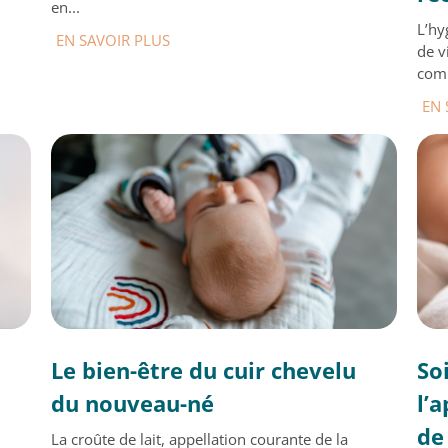
en...
L’hy
EN SAVOIR PLUS
de v
comp
EN 
Le bien-être du cuir chevelu
So
du nouveau-né
l’
de
La croûte de lait, appellation courante de la