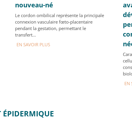
nouveau-né
av
dé
Le cordon ombilical représente la principale
connexion vasculaire fœto-placentaire
pe
pendant la gestation, permettant le
co
transfert...
né
EN SAVOIR PLUS
Cara
cell
cons
biol
EN 
T ÉPIDERMIQUE