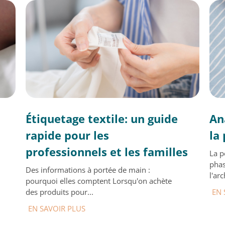
Étiquetage textile: un guide
An
rapide pour les
la
professionnels et les familles
La p
phas
Des informations à portée de main :
l'ar
pourquoi elles comptent Lorsqu'on achète
des produits pour...
EN 
EN SAVOIR PLUS