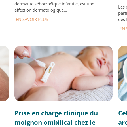
dermatite séborrhéique infantile, est une
Les 
affection dermatologique...
part
EN SAVOIR PLUS
des 
EN 
Prise en charge clinique du
Ce
moignon ombilical chez le
ar